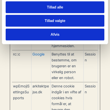
virkelig person
Tillad alle
eller en software-
robot - Dette
Tillad valgte
muliggør
skabelsen af
valide rapporter
Afvis
om brugen af
hjemmesiden.
rc::c
Google
Benyttes til at
Sessio
bestemme, om
n
brugeren er en
virkelig person
eller en robot.
wpEmojiS
arkitektpe
Denne cookie
Sessio
ettingsSu
jse.dk
indgår i en vifte af
n
pports
cookies hvis
formål er, at
bevare den