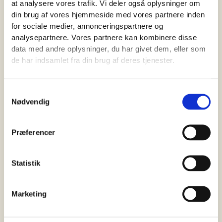
at analysere vores trafik. Vi deler også oplysninger om
samtykke-tilstand
din brug af vores hjemmeside med vores partnere inden
for det aktuelle
for sociale medier, annonceringspartnere og
domæne.
analysepartnere. Vores partnere kan kombinere disse
elementor
arkitektpe
Benyttes i
Perma
data med andre oplysninger, du har givet dem, eller som
jse.dk
sammenhæng
nent
de har indsamlet fra din brug af deres tjenester.
med
hjemmesidens
Samtykkevalg
WordPress-tema.
Nødvendig
Cookien gør det
muligt for
hjemmesideejeren
Præferencer
at implementere
eller ændre i
Statistik
hjemmesidens
indhold i realtid.
Marketing
rc::a
Google
Benyttes til at
Perma
bestemme, om
nent
brugeren er en