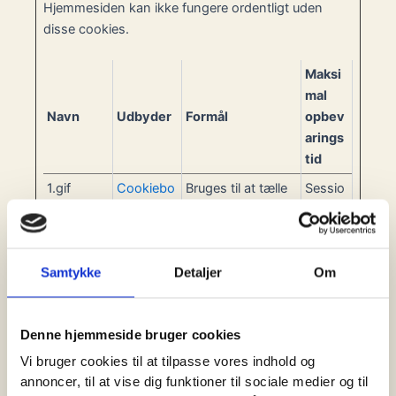
Hjemmesiden kan ikke fungere ordentligt uden
disse cookies.
Maksi
mal
Navn
Udbyder
Formål
opbev
arings
tid
1.gif
Cookiebo
Bruges til at tælle
Sessio
t
antallet af
n
sessioner på
hjemmesiden,
Samtykke
Detaljer
Om
hvilket er
nødvendigt for at
optimere CMPs
Denne hjemmeside bruger cookies
produktlevering.
Vi bruger cookies til at tilpasse vores indhold og
CookieCo
Cookiebo
Gemmer
1 år
annoncer, til at vise dig funktioner til sociale medier og til
nsent
t
brugerens cookie-