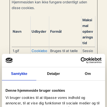
Hjemmesiden kan ikke fungere ordentligt uden
disse cookies.
Maksi
mal
Navn
Udbyder
Formål
opbev
arings
tid
1.gif
Cookiebo
Bruges til at tælle
Sessio
t
antallet af
n
sessioner på
hjemmesiden,
Samtykke
Detaljer
Om
hvilket er
nødvendigt for at
optimere CMPs
Denne hjemmeside bruger cookies
produktlevering.
Vi bruger cookies til at tilpasse vores indhold og
CookieCo
Cookiebo
Gemmer
1 år
annoncer, til at vise dig funktioner til sociale medier og til
nsent
t
brugerens cookie-