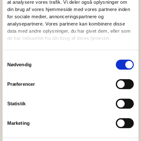
at analysere vores trafik. Vi deler også oplysninger om
samtykke-tilstand
din brug af vores hjemmeside med vores partnere inden
for det aktuelle
for sociale medier, annonceringspartnere og
domæne.
analysepartnere. Vores partnere kan kombinere disse
elementor
arkitektpe
Benyttes i
Perma
data med andre oplysninger, du har givet dem, eller som
jse.dk
sammenhæng
nent
de har indsamlet fra din brug af deres tjenester.
med
hjemmesidens
Samtykkevalg
WordPress-tema.
Nødvendig
Cookien gør det
muligt for
hjemmesideejeren
Præferencer
at implementere
eller ændre i
Statistik
hjemmesidens
indhold i realtid.
Marketing
rc::a
Google
Benyttes til at
Perma
bestemme, om
nent
brugeren er en