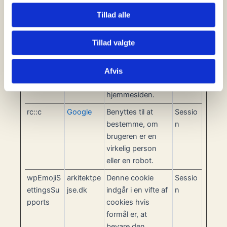
virkelig person
Tillad alle
eller en software-
robot - Dette
Tillad valgte
muliggør
skabelsen af
valide rapporter
Afvis
om brugen af
hjemmesiden.
rc::c
Google
Benyttes til at
Sessio
bestemme, om
n
brugeren er en
virkelig person
eller en robot.
wpEmojiS
arkitektpe
Denne cookie
Sessio
ettingsSu
jse.dk
indgår i en vifte af
n
pports
cookies hvis
formål er, at
bevare den