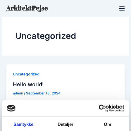
Skip
ArkitektPejse
to
content
Uncategorized
Uncategorized
Hello world!
admin
/
September 18, 2024
Welcome to WordPress. This is your first post. Edit
or delete it, then start writing!
Samtykke
Detaljer
Om