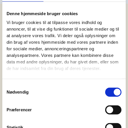
Denne hjemmeside bruger cookies
Vi bruger cookies til at tilpasse vores indhold og
annoncer, til at vise dig funktioner til sociale medier og til
at analysere vores trafik. Vi deler også oplysninger om
ArkitektPejse
din brug af vores hjemmeside med vores partnere inden
for sociale medier, annonceringspartnere og
analysepartnere. Vores partnere kan kombinere disse
data med andre oplysninger, du har givet dem, eller som
KONTAKT OS
de har indsamlet fra din brug af deres tjenester.
Arkitektpejse ApS
Store Kongensgade 50
Samtykkevalg
Nødvendig
1264 København K
Danmark
CVR-nr. 39929864
Præferencer
+ 45 31 16 92 30
Info@arkitektpejse.dk
Statistik